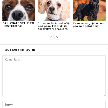
DA LI ZNATE ŠTA JE TO
Suzne mrlje ispod očiju
Kako se neguje krzno
- DISTIHIJAZA?
kod pasa: Estetski ili
psa sa podlakom?
zdravstveni problem?
POSTAVI ODGOVOR