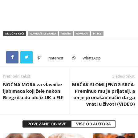
KLJUČNE REČI
GAVRAN ILI VRANA
VRANA
GAVRAN
PTICE
Pinterest
WhatsApp
Prethodni tekst
Sledeći tekst
NOĆNA MORA za vlasnike
MAČAK SLOMLJENOG SRCA:
ljubimaca koji žele nakon
Preminuo mu je prijatelj, a
Bregzita da idu iz UK u EU!
on je pronašao način da ga
vrati u život! (VIDEO)
POVEZANE OBJAVE
VIŠE OD AUTORA