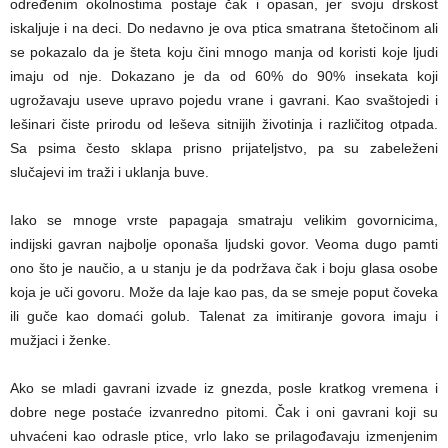
određenim okolnostima postaje čak i opasan, jer svoju drskost
iskaljuje i na deci. Do nedavno je ova ptica smatrana štetočinom ali
se pokazalo da je šteta koju čini mnogo manja od koristi koje ljudi
imaju od nje. Dokazano je da od 60% do 90% insekata koji
ugrožavaju useve upravo pojedu vrane i gavrani. Kao svaštojedi i
lešinari čiste prirodu od leševa sitnijih životinja i različitog otpada.
Sa psima često sklapa prisno prijateljstvo, pa su zabeleženi
slučajevi im traži i uklanja buve.
Iako se mnoge vrste papagaja smatraju velikim govornicima,
indijski gavran najbolje oponaša ljudski govor. Veoma dugo pamti
ono što je naučio, a u stanju je da podržava čak i boju glasa osobe
koja je uči govoru. Može da laje kao pas, da se smeje poput čoveka
ili guče kao domaći golub. Talenat za imitiranje govora imaju i
mužjaci i ženke.
Ako se mladi gavrani izvade iz gnezda, posle kratkog vremena i
dobre nege postaće izvanredno pitomi. Čak i oni gavrani koji su
uhvaćeni kao odrasle ptice, vrlo lako se prilagođavaju izmenjenim