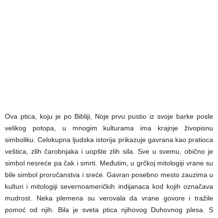
Ova ptica, koju je po Bibliji, Noje prvu pustio iz svoje barke posle
velikog potopa, u mnogim kulturama ima krajnje živopisnu
simboliku. Celokupna ljudska istorija prikazuje gavrana kao pratioca
veštica, zlih čarobnjaka i uopšte zlih sila. Sve u svemu, obično je
simbol nesreće pa čak i smrti. Međutim, u grčkoj mitologiji vrane su
bile simbol proročanstva i sreće. Gavran posebno mesto zauzima u
kulturi i mitologiji severnoameričkih indijanaca kod kojih označava
mudrost. Neka plemena su verovala da vrane govore i tražile
pomoć od njih. Bila je sveta ptica njihovog Duhovnog plesa. S