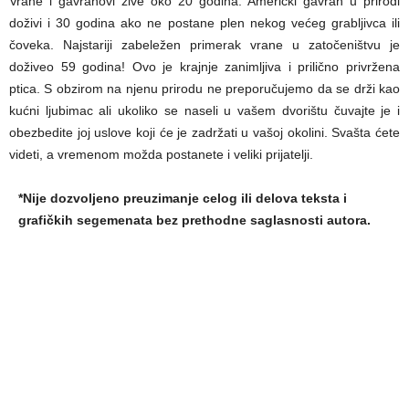
Vrane i gavranovi žive oko 20 godina. Američki gavran u prirodi
doživi i 30 godina ako ne postane plen nekog većeg grabljivca ili
čoveka. Najstariji zabeležen primerak vrane u zatočeništvu je
doživeo 59 godina! Ovo je krajnje zanimljiva i prilično privržena
ptica. S obzirom na njenu prirodu ne preporučujemo da se drži kao
kućni ljubimac ali ukoliko se naseli u vašem dvorištu čuvajte je i
obezbedite joj uslove koji će je zadržati u vašoj okolini. Svašta ćete
videti, a vremenom možda postanete i veliki prijatelji.
*Nije dozvoljeno preuzimanje celog ili delova teksta i
grafičkih segemenata bez prethodne saglasnosti autora.