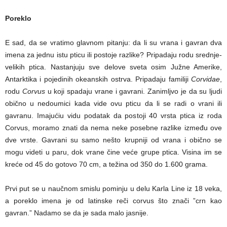
Poreklo
E sad, da se vratimo glavnom pitanju: da li su vrana i gavran dva
imena za jednu istu pticu ili postoje razlike? Pripadaju rodu srednje-
velikih ptica. Nastanjuju sve delove sveta osim Južne Amerike,
Antarktika i pojedinih okeanskih ostrva. Pripadaju familiji
Corvidae
,
rodu
Corvus
u koji spadaju vrane i gavrani. Zanimljvo je da su ljudi
obično u nedoumici kada vide ovu pticu da li se radi o vrani ili
gavranu. Imajućiu vidu podatak da postoji 40 vrsta ptica iz roda
Corvus, moramo znati da nema neke posebne razlike između ove
dve vrste. Gavrani su samo nešto krupniji od vrana i obično se
mogu videti u paru, dok vrane čine veće grupe ptica. Visina im se
kreće od 45 do gotovo 70 cm, a težina od 350 do 1.600 grama.
Prvi put se u naučnom smislu pominju u delu Karla Line iz 18 veka,
a poreklo imena je od latinske reči corvus što znači ”crn kao
gavran.” Nadamo se da je sada malo jasnije.