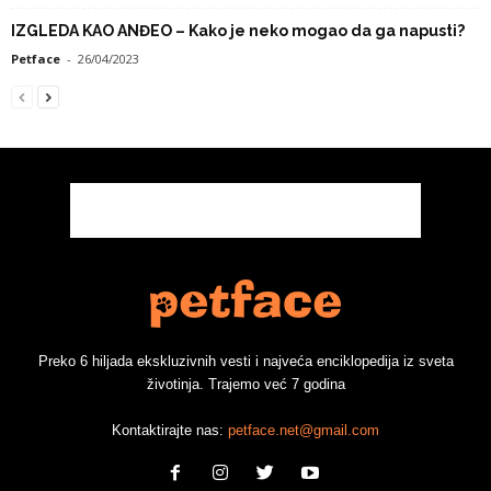
IZGLEDA KAO ANĐEO – Kako je neko mogao da ga napusti?
Petface
-
26/04/2023
Preko 6 hiljada ekskluzivnih vesti i najveća enciklopedija iz sveta
životinja. Trajemo već 7 godina
Kontaktirajte nas:
petface.net@gmail.com