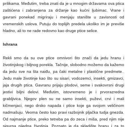
prilikama. Međutim, treba znati da je u mnogim državama ova ptica
zaštićena i zabranjena za držanje kao kućni ljubimac. Vrane i
gavrani ponekad migriraju i menjaju stanište u zavisnosti od
vremenskih uslova. Putuju do toplijih predela ukoliko im je previše
hladno, ali to ne rade redovno kao druge ptice selice.
Ishrana
Rekli smo da su ove ptice omnivori što znači da jedu hranu i
životinjskog i biljnog porekla. Tačnije, slobodno možemo da kažemo
da jedu sve na šta naiđu, pa čaki metalne i plastične predmete..
Jedu male životinje kao što su sisari, vodozemci, insekti, gmizavci,
jaja drugih ptica. Gavranu prijaju plodovi, seme i svakovrsni drugi
jestivi biljni delovi. Međutim, istovremeno je i prvorazredna
grabljivica. Njegov plen su ne samo insekti, puževi, crvi i mali
kičmenjaci, nego drsko napada i ptice koje ga svojom veličinom
nadmašuju. Veoma često kao pravi razbojnik pljačka tudja gnezda.
Od najmanje ptice, preko tetreba pa do zeca i miša, pred njim nije
sigurna nijedna životinja. Poznato je da skladište hranu i za to