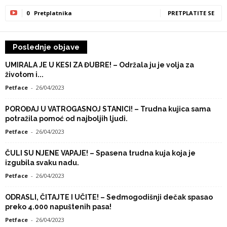
0
Pretplatnika
PRETPLATITE SE
Poslednje objave
UMIRALA JE U KESI ZA ĐUBRE! – Održala ju je volja za
životom i...
Petface
-
26/04/2023
POROĐAJ U VATROGASNOJ STANICI! – Trudna kujica sama
potražila pomoć od najboljih ljudi.
Petface
-
26/04/2023
ČULI SU NJENE VAPAJE! – Spasena trudna kuja koja je
izgubila svaku nadu.
Petface
-
26/04/2023
ODRASLI, ČITAJTE I UČITE! – Sedmogodišnji dečak spasao
preko 4.000 napuštenih pasa!
Petface
-
26/04/2023