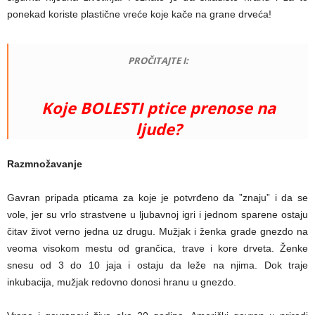
ponekad koriste plastične vreće koje kače na grane drveća!
PROČITAJTE I:
Koje BOLESTI ptice prenose na
ljude?
Razmnožavanje
Gavran pripada pticama za koje je potvrđeno da ”znaju” i da se
vole, jer su vrlo strastvene u ljubavnoj igri i jednom sparene ostaju
čitav život verno jedna uz drugu. Mužjak i ženka grade gnezdo na
veoma visokom mestu od grančica, trave i kore drveta. Ženke
snesu od 3 do 10 jaja i ostaju da leže na njima. Dok traje
inkubacija, mužjak redovno donosi hranu u gnezdo.