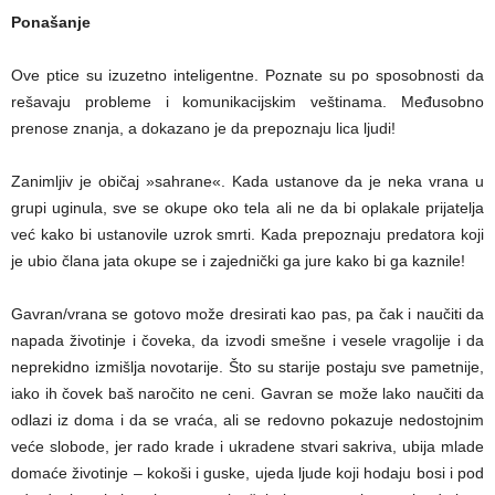
Ponašanje
Ove ptice su izuzetno inteligentne. Poznate su po sposobnosti da
rešavaju probleme i komunikacijskim veštinama. Međusobno
prenose znanja, a dokazano je da prepoznaju lica ljudi!
Zanimljiv je običaj »sahrane«. Kada ustanove da je neka vrana u
grupi uginula, sve se okupe oko tela ali ne da bi oplakale prijatelja
već kako bi ustanovile uzrok smrti. Kada prepoznaju predatora koji
je ubio člana jata okupe se i zajednički ga jure kako bi ga kaznile!
Gavran/vrana se gotovo može dresirati kao pas, pa čak i naučiti da
napada životinje i čoveka, da izvodi smešne i vesele vragolije i da
neprekidno izmišlja novotarije. Što su starije postaju sve pametnije,
iako ih čovek baš naročito ne ceni. Gavran se može lako naučiti da
odlazi iz doma i da se vraća, ali se redovno pokazuje nedostojnim
veće slobode, jer rado krade i ukradene stvari sakriva, ubija mlade
domaće životinje – kokoši i guske, ujeda ljude koji hodaju bosi i pod