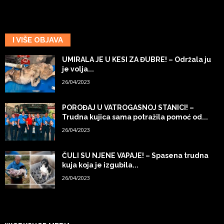
I VIŠE OBJAVA
UMIRALA JE U KESI ZA ĐUBRE! – Održala ju
je volja...
26/04/2023
POROĐAJ U VATROGASNOJ STANICI! –
Trudna kujica sama potražila pomoć od...
26/04/2023
ČULI SU NJENE VAPAJE! – Spasena trudna
kuja koja je izgubila...
26/04/2023