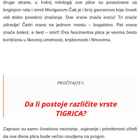
druge strane, u Irskoj mitologiji ove ptice su povezivane sa
boginjom rata i smrti Moriganom.Čak je i broj gavranova koje čovek
vidi dobio posebno značenje. Dve vrane znače sreću! Tri znače
zdravlje! Četiri vrane na jednom mestu – bogatstvo. Pet vrana
znače bolest, a šest – smrt! Ova fascinantna ptica je veoma često
korišćena u likovnoj umetnosti, književnosti i filmovima.
PROČITAJTE I:
Da li postoje različite vrste
TIGRICA?
Zapravo su samo čovekovo neznanje, sujeverje i primitivnost učinili
da ova divna ptica bude večno osudjena na progon.