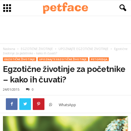
Naslovna
EGZOTIČNE ŽIVOTINJE
UPOZNAJTE EGZOTIČNE ŽIVOTINJE
Egzotične
životinje za početnike – kako ih čuvati?
EGZOTIČNE ŽIVOTINJE
UPOZNAJTE EGZOTIČNE ŽIVOTINJE
PETOPEDIJA
Egzotične životinje za početnike
– kako ih čuvati?
24/01/2015
0
WhatsApp