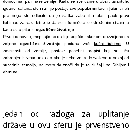
domovima, pa i naše zemlje. Kada se sve uzme u obzir, tarantule,
iguane, salamanderi i zmije postaju sve popularniji
kućni ljubimci
, ali
pre nego što odlučite da je slatka žaba ili maleni pauk pravi
ljubimac za vas, bitno je da se informišete o određenim stvarima
kada su u pitanju
egzotične životinje
.
Prvo i osnovno, raspitajte se da li je uopšte zakonom dozvoljeno da
željene
egzotične životinje
postanu vaši
kućni ljubimci
. U
zavisnosti od zemlje, postoje posebni propisi koji se tiču
zabranjenih vrsta, tako da ako je neka vrsta dozvoljena u nekoj od
susednih zemalja, ne mora da znači da je to slučaj i sa Srbijom i
obrnuto.
Jedan od razloga za uplitanje
države u ovu sferu je prvenstveno