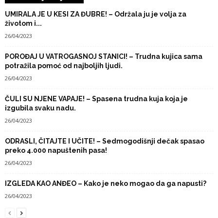
UMIRALA JE U KESI ZA ĐUBRE! – Održala ju je volja za
životom i...
26/04/2023
POROĐAJ U VATROGASNOJ STANICI! – Trudna kujica sama
potražila pomoć od najboljih ljudi.
26/04/2023
ČULI SU NJENE VAPAJE! – Spasena trudna kuja koja je
izgubila svaku nadu.
26/04/2023
ODRASLI, ČITAJTE I UČITE! – Sedmogodišnji dečak spasao
preko 4.000 napuštenih pasa!
26/04/2023
IZGLEDA KAO ANĐEO – Kako je neko mogao da ga napusti?
26/04/2023