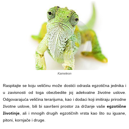
Kameleon
Raspitajte se koju veličinu može dostići odrasla egzotična jednika i
u zavisnosti od toga obezbedite joj adekvatne životne uslove.
Odgovarajuća veličina terarijuma, kao i dodaci koji imitiraju prirodne
životne uslove, bili bi savršeni prostor za držanje vaše
egzotične
životinje
, ali i mnogih drugih egzotičnih vrsta kao što su iguane,
pitoni, kornjače i druge.