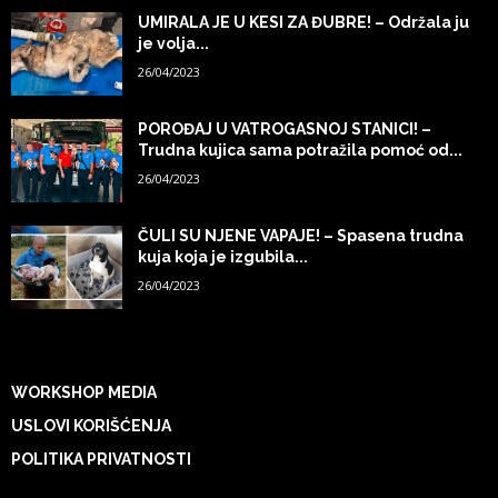
UMIRALA JE U KESI ZA ĐUBRE! – Održala ju
je volja...
26/04/2023
POROĐAJ U VATROGASNOJ STANICI! –
Trudna kujica sama potražila pomoć od...
26/04/2023
ČULI SU NJENE VAPAJE! – Spasena trudna
kuja koja je izgubila...
26/04/2023
WORKSHOP MEDIA
USLOVI KORIŠĆENJA
POLITIKA PRIVATNOSTI