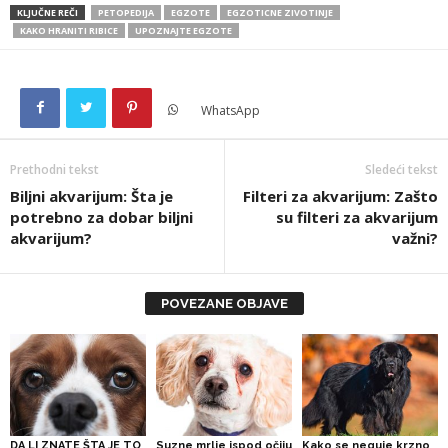
KLJUČNE REČI
PETOPEDIJA
EGZOTE
EGZOTICNE ZIVOTINJE
KAKO HRANITI RIBICE
UPOZNAJTE EGZOTE
WhatsApp
Prethodni tekst
Sledeći tekst
Biljni akvarijum: Šta je
Filteri za akvarijum: Zašto
potrebno za dobar biljni
su filteri za akvarijum
akvarijum?
važni?
POVEZANE OBJAVE
DA LI ZNATE ŠTA JE TO
Suzne mrlje ispod očiju
Kako se neguje krzno