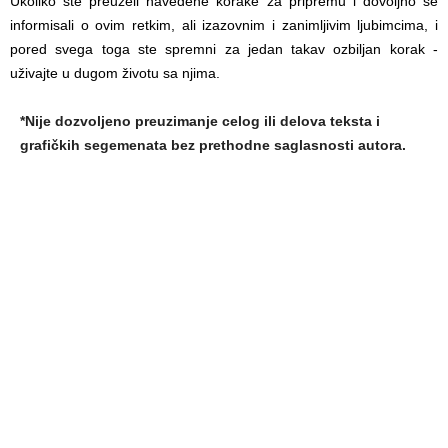
Ukoliko ste preuzeli navedene korake za pripremu i dovoljno se
informisali o ovim retkim, ali izazovnim i zanimljivim ljubimcima, i
pored svega toga ste spremni za jedan takav ozbiljan korak -
uživajte u dugom životu sa njima.
*Nije dozvoljeno preuzimanje celog ili delova teksta i
grafičkih segemenata bez prethodne saglasnosti autora.