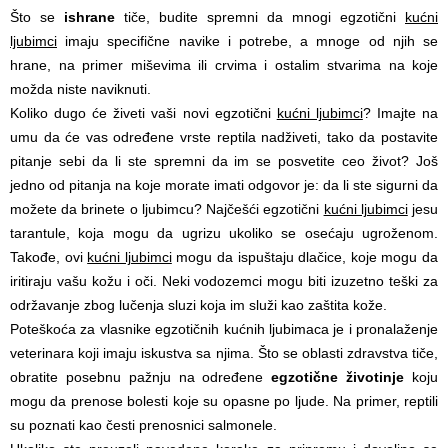
Što se
ishrane
tiče, budite spremni da mnogi egzotični
kućni
ljubimci
imaju specifične navike i potrebe, a mnoge od njih se
hrane, na primer miševima ili crvima i ostalim stvarima na koje
možda niste naviknuti.
Koliko dugo će živeti vaši novi egzotični
kućni ljubimci
? Imajte na
umu da će vas određene vrste reptila nadživeti, tako da postavite
pitanje sebi da li ste spremni da im se posvetite ceo život? Još
jedno od pitanja na koje morate imati odgovor je: da li ste sigurni da
možete da brinete o ljubimcu? Najčešći egzotični
kućni ljubimci
jesu
tarantule, koja mogu da ugrizu ukoliko se osećaju ugroženom.
Takođe, ovi
kućni ljubimci
mogu da ispuštaju dlačice, koje mogu da
iritiraju vašu kožu i oči. Neki vodozemci mogu biti izuzetno teški za
održavanje zbog lučenja sluzi koja im služi kao zaštita kože.
Poteškoća za vlasnike egzotičnih kućnih ljubimaca je i pronalaženje
veterinara koji imaju iskustva sa njima. Što se oblasti zdravstva tiče,
obratite posebnu pažnju na određene
egzotične životinje
koju
mogu da prenose bolesti koje su opasne po ljude. Na primer, reptili
su poznati kao česti prenosnici salmonele.