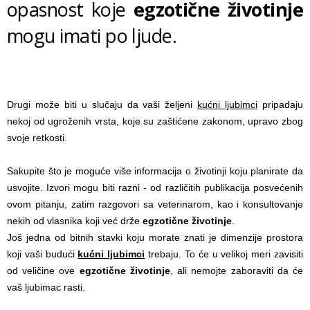
opasnost koje
egzotične životinje
mogu imati po ljude.
Drugi može biti u slučaju da vaši željeni
kućni ljubimci
pripadaju
nekoj od ugroženih vrsta, koje su zaštićene zakonom, upravo zbog
svoje retkosti.
Sakupite što je moguće više informacija o životinji koju planirate da
usvojite. Izvori mogu biti razni - od različitih publikacija posvećenih
ovom pitanju, zatim razgovori sa veterinarom, kao i konsultovanje
nekih od vlasnika koji već drže
egzotične životinje
.
Još jedna od bitnih stavki koju morate znati je dimenzije prostora
koji vaši budući
kućni ljubimci
trebaju. To će u velikoj meri zavisiti
od veličine ove
egzotične životinje
, ali nemojte zaboraviti da će
vaš ljubimac rasti.