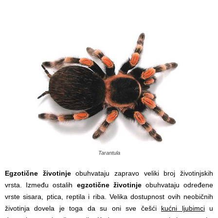
Tarantula
Egzotične životinje
obuhvataju zapravo veliki broj životinjskih
vrsta. Između ostalih
egzotične životinje
obuhvataju određene
vrste sisara, ptica, reptila i riba. Velika dostupnost ovih neobičnih
životinja dovela je toga da su oni sve češći
kućni ljubimci
u