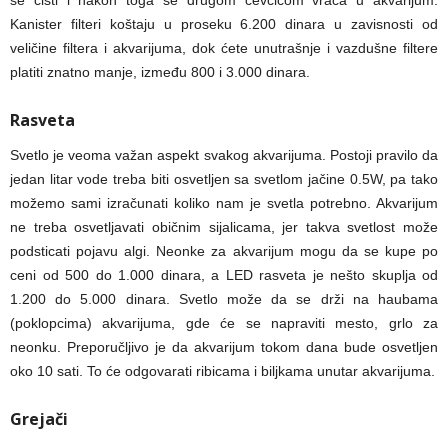
se čisti i nakon toga se drugom cevčicom vraća u akvarijum.
Kanister filteri koštaju u proseku 6.200 dinara u zavisnosti od
veličine filtera i akvarijuma, dok ćete unutrašnje i vazdušne filtere
platiti znatno manje, između 800 i 3.000 dinara.
Rasveta
Svetlo je veoma važan aspekt svakog akvarijuma. Postoji pravilo da
jedan litar vode treba biti osvetljen sa svetlom jačine 0.5W, pa tako
možemo sami izračunati koliko nam je svetla potrebno. Akvarijum
ne treba osvetljavati običnim sijalicama, jer takva svetlost može
podsticati pojavu algi. Neonke za akvarijum mogu da se kupe po
ceni od 500 do 1.000 dinara, a LED rasveta je nešto skuplja od
1.200 do 5.000 dinara. Svetlo može da se drži na haubama
(poklopcima) akvarijuma, gde će se napraviti mesto, grlo za
neonku. Preporučljivo je da akvarijum tokom dana bude osvetljen
oko 10 sati. To će odgovarati ribicama i biljkama unutar akvarijuma.
Grejači