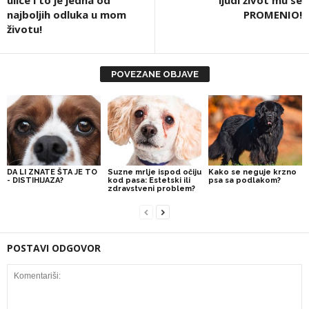
najboljih odluka u mom
PROMENIO!
životu!
POVEZANE OBJAVE
DA LI ZNATE ŠTA JE TO
Suzne mrlje ispod očiju
Kako se neguje krzno
- DISTIHIJAZA?
kod pasa: Estetski ili
psa sa podlakom?
zdravstveni problem?
POSTAVI ODGOVOR