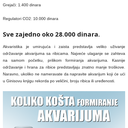
Grejači: 1.400 dinara
Regulatori CO2: 10.000 dinara
Sve zajedno oko 28.000 dinara.
Akvaristika je umirujuća i zaista predstavlja veliko uživanje
održavanje akvarijuma sa ribicama. Najveće ulaganje se zahteva
na samom početku, prilikom formiranja akvarijuma. Kasnije
održavanje i hrana za ribice predstavljaju znatno manje troškove.
Naravno, ukoliko ne nameravate da napravite akvarijum koji će ući
u Ginisovu knjigu rekorda po veličini, broju ribica ili uređenosti.