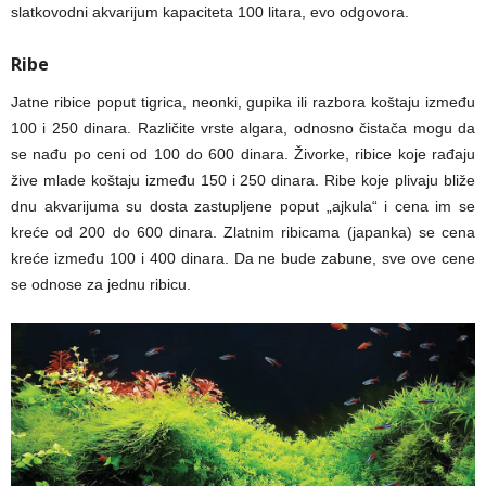
slatkovodni akvarijum kapaciteta 100 litara, evo odgovora.
Ribe
Jatne ribice poput tigrica, neonki, gupika ili razbora koštaju između
100 i 250 dinara. Različite vrste algara, odnosno čistača mogu da
se nađu po ceni od 100 do 600 dinara. Živorke, ribice koje rađaju
žive mlade koštaju između 150 i 250 dinara. Ribe koje plivaju bliže
dnu akvarijuma su dosta zastupljene poput „ajkula“ i cena im se
kreće od 200 do 600 dinara. Zlatnim ribicama (japanka) se cena
kreće između 100 i 400 dinara. Da ne bude zabune, sve ove cene
se odnose za jednu ribicu.