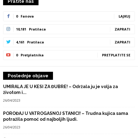
Pratite nas
0
Fanova
LAJKUJ
10,181
Pratilaca
ZAPRATI
4,161
Pratilaca
ZAPRATI
0
Pretplatnika
PRETPLATITE SE
Poslednje objave
UMIRALA JE U KESI ZA ĐUBRE! – Održala ju je volja za
životom i...
26/04/2023
POROĐAJ U VATROGASNOJ STANICI! – Trudna kujica sama
potražila pomoć od najboljih ljudi.
26/04/2023