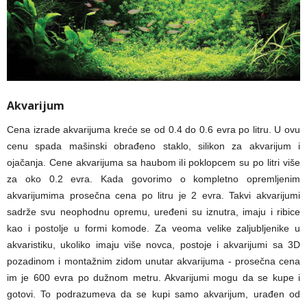
Akvarijum
Cena izrade akvarijuma kreće se od 0.4 do 0.6 evra po litru. U ovu
cenu spada mašinski obrađeno staklo, silikon za akvarijum i
ojačanja. Cene akvarijuma sa haubom ili poklopcem su po litri više
za oko 0.2 evra. Kada govorimo o kompletno opremljenim
akvarijumima prosečna cena po litru je 2 evra. Takvi akvarijumi
sadrže svu neophodnu opremu, uređeni su iznutra, imaju i ribice
kao i postolje u formi komode. Za veoma velike zaljubljenike u
akvaristiku, ukoliko imaju više novca, postoje i akvarijumi sa 3D
pozadinom i montažnim zidom unutar akvarijuma - prosečna cena
im je 600 evra po dužnom metru. Akvarijumi mogu da se kupe i
gotovi. To podrazumeva da se kupi samo akvarijum, urađen od