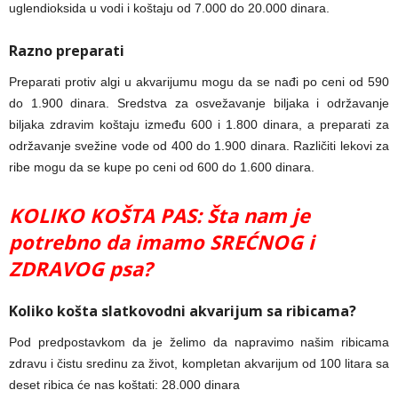
uglendioksida u vodi i koštaju od 7.000 do 20.000 dinara.
Razno preparati
Preparati protiv algi u akvarijumu mogu da se nađi po ceni od 590
do 1.900 dinara. Sredstva za osvežavanje biljaka i održavanje
biljaka zdravim koštaju između 600 i 1.800 dinara, a preparati za
održavanje svežine vode od 400 do 1.900 dinara. Različiti lekovi za
ribe mogu da se kupe po ceni od 600 do 1.600 dinara.
KOLIKO KOŠTA PAS: Šta nam je
potrebno da imamo SREĆNOG i
ZDRAVOG psa?
Koliko košta slatkovodni akvarijum sa ribicama?
Pod predpostavkom da je želimo da napravimo našim ribicama
zdravu i čistu sredinu za život, kompletan akvarijum od 100 litara sa
deset ribica će nas koštati: 28.000 dinara