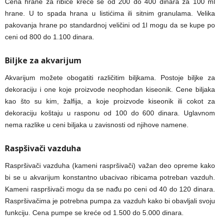
Cena hrane za ribice kreće se od 200 do 400 dinara za 100 ml
hrane. U to spada hrana u listićima ili sitnim granulama. Velika
pakovanja hrane po standardnoj veličini od 1l mogu da se kupe po
ceni od 800 do 1.100 dinara.
Biljke za akvarijum
Akvarijum možete obogatiti različitim biljkama. Postoje biljke za
dekoraciju i one koje proizvode neophodan kiseonik. Cene biljaka
kao što su kim, žalfija, a koje proizvode kiseonik ili cokot za
dekoraciju koštaju u rasponu od 100 do 600 dinara. Uglavnom
nema razlike u ceni biljaka u zavisnosti od njihove namene.
Raspšivači vazduha
Raspršivači vazduha (kameni raspršivači) važan deo opreme kako
bi se u akvarijum konstantno ubacivao ribicama potreban vazduh.
Kameni raspršivači mogu da se nađu po ceni od 40 do 120 dinara.
Raspršivačima je potrebna pumpa za vazduh kako bi obavljali svoju
funkciju. Cena pumpe se kreće od 1.500 do 5.000 dinara.