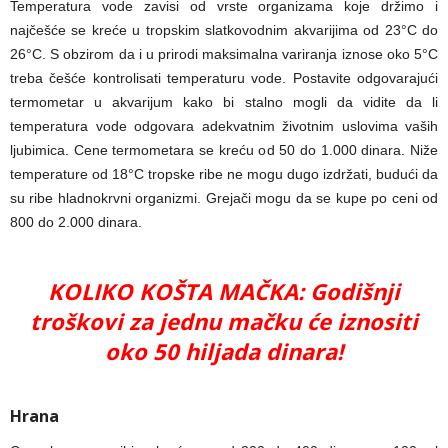
Temperatura vode zavisi od vrste organizama koje držimo i
najčešće se kreće u tropskim slatkovodnim akvarijima od 23°C do
26°C. S obzirom da i u prirodi maksimalna variranja iznose oko 5°C
treba češće kontrolisati temperaturu vode. Postavite odgovarajući
termometar u akvarijum kako bi stalno mogli da vidite da li
temperatura vode odgovara adekvatnim životnim uslovima vaših
ljubimica. Cene termometara se kreću od 50 do 1.000 dinara. Niže
temperature od 18°C tropske ribe ne mogu dugo izdržati, budući da
su ribe hladnokrvni organizmi. Grejači mogu da se kupe po ceni od
800 do 2.000 dinara.
KOLIKO KOŠTA MAČKA: Godišnji
troškovi za jednu mačku će iznositi
oko 50 hiljada dinara!
Hrana