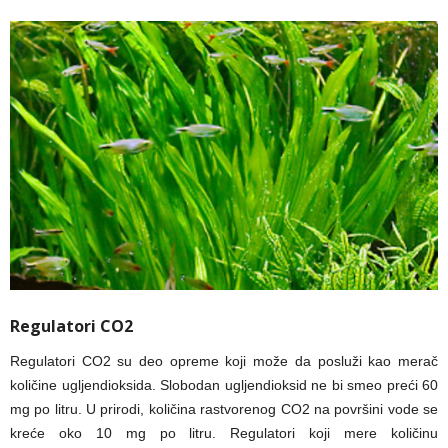
Regulatori CO2
Regulatori CO2 su deo opreme koji može da posluži kao merač
količine ugljendioksida. Slobodan ugljendioksid ne bi smeo preći 60
mg po litru. U prirodi, količina rastvorenog CO2 na površini vode se
kreće oko 10 mg po litru. Regulatori koji mere količinu