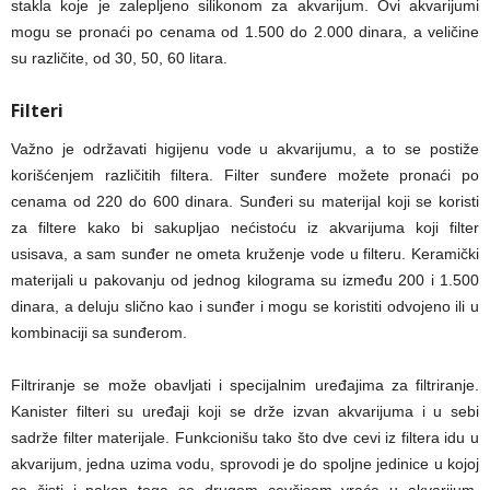
stakla koje je zalepljeno silikonom za akvarijum. Ovi akvarijumi
mogu se pronaći po cenama od 1.500 do 2.000 dinara, a veličine
su različite, od 30, 50, 60 litara.
Filteri
Važno je održavati higijenu vode u akvarijumu, a to se postiže
korišćenjem različitih filtera. Filter sunđere možete pronaći po
cenama od 220 do 600 dinara. Sunđeri su materijal koji se koristi
za filtere kako bi sakupljao nećistoću iz akvarijuma koji filter
usisava, a sam sunđer ne ometa kruženje vode u filteru. Keramički
materijali u pakovanju od jednog kilograma su između 200 i 1.500
dinara, a deluju slično kao i sunđer i mogu se koristiti odvojeno ili u
kombinaciji sa sunđerom.
Filtriranje se može obavljati i specijalnim uređajima za filtriranje.
Kanister filteri su uređaji koji se drže izvan akvarijuma i u sebi
sadrže filter materijale. Funkcionišu tako što dve cevi iz filtera idu u
akvarijum, jedna uzima vodu, sprovodi je do spoljne jedinice u kojoj