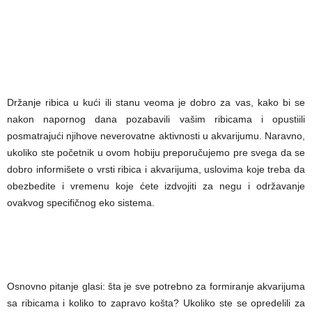
Držanje ribica u kući ili stanu veoma je dobro za vas, kako bi se
nakon napornog dana pozabavili vašim ribicama i opustiili
posmatrajući njihove neverovatne aktivnosti u akvarijumu. Naravno,
ukoliko ste početnik u ovom hobiju preporučujemo pre svega da se
dobro informišete o vrsti ribica i akvarijuma, uslovima koje treba da
obezbedite i vremenu koje ćete izdvojiti za negu i održavanje
ovakvog specifičnog eko sistema.
Osnovno pitanje glasi: šta je sve potrebno za formiranje akvarijuma
sa ribicama i koliko to zapravo košta? Ukoliko ste se opredelili za