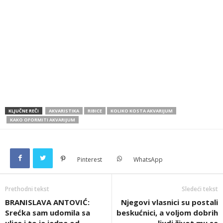
KLJUČNE REČI
AKVARISTIKA
RIBICE
KOLIKO KOSTA AKVARIJUM
KAKO OFORMITI AKVARIJUM
Pinterest
WhatsApp
Prethodni tekst
Sledeći tekst
BRANISLAVA ANTOVIĆ:
Njegovi vlasnici su postali
Srećka sam udomila sa
beskućnici, a voljom dobrih
ulice i to je jedna od
ljudi život mu se