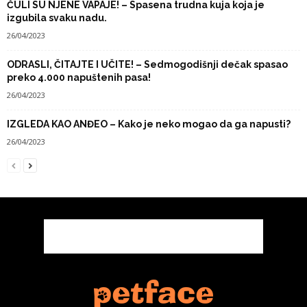
ČULI SU NJENE VAPAJE! – Spasena trudna kuja koja je
izgubila svaku nadu.
26/04/2023
ODRASLI, ČITAJTE I UČITE! – Sedmogodišnji dečak spasao
preko 4.000 napuštenih pasa!
26/04/2023
IZGLEDA KAO ANĐEO – Kako je neko mogao da ga napusti?
26/04/2023