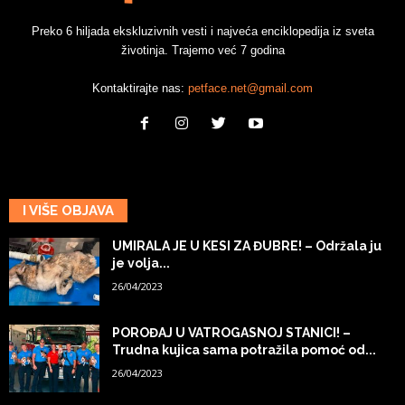
Preko 6 hiljada ekskluzivnih vesti i najveća enciklopedija iz sveta
životinja. Trajemo već 7 godina
Kontaktirajte nas:
petface.net@gmail.com
I VIŠE OBJAVA
UMIRALA JE U KESI ZA ĐUBRE! – Održala ju
je volja...
26/04/2023
POROĐAJ U VATROGASNOJ STANICI! –
Trudna kujica sama potražila pomoć od...
26/04/2023