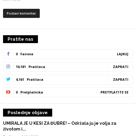
Pratite nas
0
Fanova
LAJKUJ
10,181
Pratilaca
ZAPRATI
4,161
Pratilaca
ZAPRATI
0
Pretplatnika
PRETPLATITE SE
Poslednje objave
UMIRALA JE U KESI ZA ĐUBRE! – Održala ju je volja za
životom i...