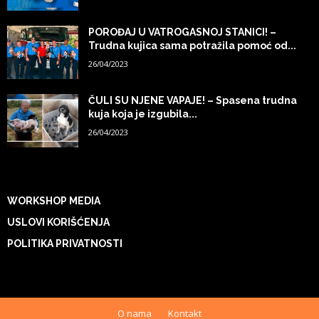
POROĐAJ U VATROGASNOJ STANICI! –
Trudna kujica sama potražila pomoć od...
26/04/2023
ČULI SU NJENE VAPAJE! – Spasena trudna
kuja koja je izgubila...
26/04/2023
WORKSHOP MEDIA
USLOVI KORIŠĆENJA
POLITIKA PRIVATNOSTI
O nama
Kontakt