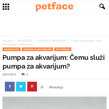
Naslovna
AKVARISTIKA
OPREMA ZA AKVARIJUME
Pumpa za akvarijum: Čemu
služi pumpa za akvarijum?
AKVARISTIKA
OPREMA ZA AKVARIJUME
PETOPEDIJA
Pumpa za akvarijum: Čemu služi
pumpa za akvarijum?
24/01/2015
0
WhatsApp