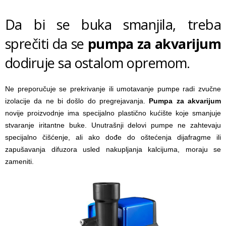
Da bi se buka smanjila, treba
sprečiti da se
pumpa za akvarijum
dodiruje sa ostalom opremom.
Ne preporučuje se prekrivanje ili umotavanje pumpe radi zvučne
izolacije da ne bi došlo do pregrejavanja.
Pumpa za akvarijum
novije proizvodnje ima specijalno plastično kućište koje smanjuje
stvaranje iritantne buke. Unutrašnji delovi pumpe ne zahtevaju
specijalno čišćenje, ali ako dođe do oštećenja dijafragme ili
zapušavanja difuzora usled nakupljanja kalcijuma, moraju se
zameniti.