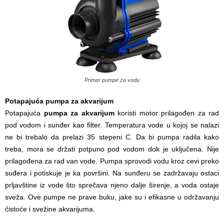
Primer pumpe za vodu
Potapajuća pumpa za akvarijum
Potapajuća
pumpa za akvarijum
koristi motor prilagođen za rad
pod vodom i sunđer kao filter. Temperatura vode u kojoj se nalazi
ne bi trebalo da prelazi 35 stepeni C. Da bi pumpa radila kako
treba, mora se držati potpuno pod vodom dok je uključena. Nije
prilagođena za rad van vode. Pumpa sprovodi vodu kroz cevi preko
suđera i potiskuje je ka površini. Na sunđeru se zadržavaju ostaci
prljavštine iz vode što sprečava njeno dalje širenje, a voda ostaje
sveža. Ove pumpe ne prave buku, jake su i efikasne u održavanju
čistoće i svežine akvarijuma.