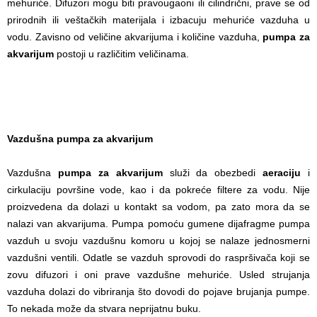
mehuriće. Difuzori mogu biti pravougaoni ili cilindrični, prave se od
prirodnih ili veštačkih materijala i izbacuju mehuriće vazduha u
vodu. Zavisno od veličine akvarijuma i količine vazduha,
pumpa za
akvarijum
postoji u različitim veličinama.
Vazdušna pumpa za akvarijum
Vazdušna
pumpa za akvarijum
služi da obezbedi
aeraciju
i
cirkulaciju površine vode, kao i da pokreće filtere za vodu. Nije
proizvedena da dolazi u kontakt sa vodom, pa zato mora da se
nalazi van akvarijuma. Pumpa pomoću gumene dijafragme pumpa
vazduh u svoju vazdušnu komoru u kojoj se nalaze jednosmerni
vazdušni ventili. Odatle se vazduh sprovodi do raspršivača koji se
zovu difuzori i oni prave vazdušne mehuriće. Usled strujanja
vazduha dolazi do vibriranja što dovodi do pojave brujanja pumpe.
To nekada može da stvara neprijatnu buku.