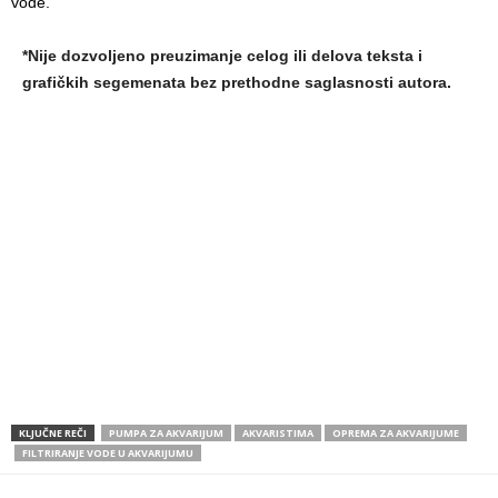
vode.
*Nije dozvoljeno preuzimanje celog ili delova teksta i
grafičkih segemenata bez prethodne saglasnosti autora.
KLJUČNE REČI
PUMPA ZA AKVARIJUM
AKVARISTIMA
OPREMA ZA AKVARIJUME
FILTRIRANJE VODE U AKVARIJUMU