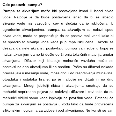
Gde postaviti pumpu?
Pumpa za akvarijum
može biti postavljena iznad ili ispod nivoa
vode. Najbolje je da bude postavljena iznad da bi se izbeglo
slivanje vode niz vazdušnu cev u slučaju da je isključena. U
ugrađenim akvarijumima,
pumpa za akvarijum
se nalazi ispod
nivoa vode, mada se preporučuje da se postavi mali ventil kako bi
se sprečilo to slivanje vode kada je pumpa isključena. Takođe se
dešava da neki akvaristi postavljaju pumpu van sobe u kojoj se
nalazi akvarijum da ne bi došlo do širenja toksičnih materija unutar
akvarijuma. Difuzor koji izbacuje mehuriće vazduha može se
postaviti na dno akvarijuma ili na sredinu. Pošto su difuzori nekada
previše jaki u mešanju vode, može doći i do raspršivanja izlučevina,
otpadaka i ostataka hrane, pa je najbolje ne držati ih na dnu
akvarijuma. Mnogi ljubitelji ribica i akvarijuma smatraju da su
mehurići neprirodna pojava pa sakrivaju difuzore i cevi tako da su
mehurići vidljivi samo kada isplivaju na površinu vode. Potapajuća
pumpa za akvarijum se postavlja u vodu tako da bude pričvršćena
silikonskim nogicama za zidove i pod akvarijuma. Ne koristi se van