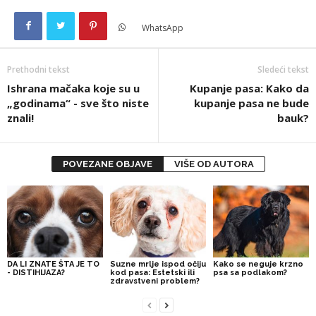
WhatsApp
Prethodni tekst
Sledeći tekst
Ishrana mačaka koje su u
Kupanje pasa: Kako da
„godinama“ - sve što niste
kupanje pasa ne bude
znali!
bauk?
POVEZANE OBJAVE
VIŠE OD AUTORA
DA LI ZNATE ŠTA JE TO
Suzne mrlje ispod očiju
Kako se neguje krzno
- DISTIHIJAZA?
kod pasa: Estetski ili
psa sa podlakom?
zdravstveni problem?