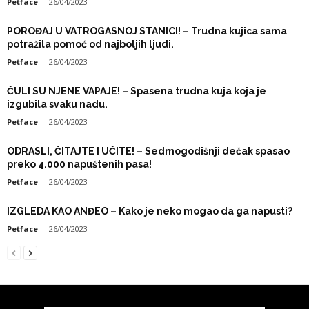
Petface
-
26/04/2023
POROĐAJ U VATROGASNOJ STANICI! – Trudna kujica sama
potražila pomoć od najboljih ljudi.
Petface
-
26/04/2023
ČULI SU NJENE VAPAJE! – Spasena trudna kuja koja je
izgubila svaku nadu.
Petface
-
26/04/2023
ODRASLI, ČITAJTE I UČITE! – Sedmogodišnji dečak spasao
preko 4.000 napuštenih pasa!
Petface
-
26/04/2023
IZGLEDA KAO ANĐEO – Kako je neko mogao da ga napusti?
Petface
-
26/04/2023