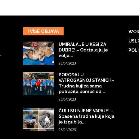
I VIŠE OBJAVA
WOR
USLO
UMIRALA JE U KESI ZA
ĐUBRE! – Održala ju je
POLI
volja...
7
26/04/2023
POROĐAJ U
VATROGASNOJ STANICI! –
Trudna kujica sama
potražila pomoć od...
26/04/2023
ČULI SU NJENE VAPAJE! –
Spasena trudna kuja koja
je izgubila...
26/04/2023