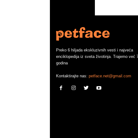
Preko 6 hiljada ekskluzivnih vesti i najveća
enciklopedija iz sveta životinja. Trajemo već 
godina
Kontaktirajte nas:
petface.net@gmail.com