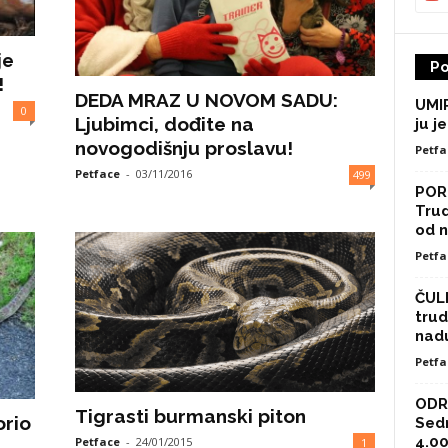
je
Po
!
DEDA MRAZ U NOVOM SADU:
UMIR
0
Ljubimci, dođite na
ju je
novogodišnju proslavu!
Petfa
Petface
-
03/11/2016
499
POR
Trud
od n
Petfa
ČULI
trud
nad
Petfa
ODRA
Tigrasti burmanski piton
rio
Sed
4.00
Petface
-
24/01/2015
1
..