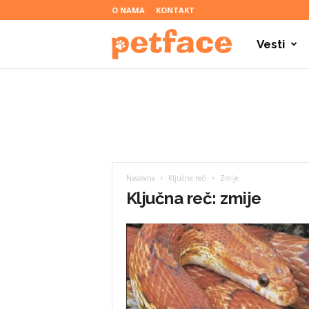
O NAMA
KONTAKT
Vesti
P
e
t
Naslovna
Ključne reči
Zmije
f
Ključna reč: zmije
a
c