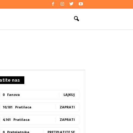
atite nas
0
Fanova
LAJKUJ
10,181
Pratilaca
ZAPRATI
4,161
Pratilaca
ZAPRATI
0
Pretplatnika
PRETPLATITE SE