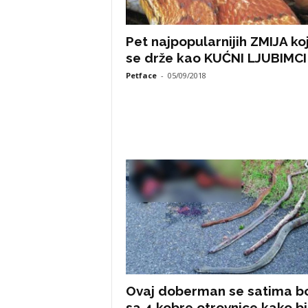
e
Pet najpopularnijih ZMIJA ko
se drže kao KUĆNI LJUBIMCI
.
Petface
-
05/09/2018
n
e
t
Ovaj doberman se satima bo
sa 4 kobre otrovnice kako bi.