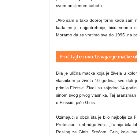
svom omiljenom ćebetu .
e
„Ako sam u tako dobroj formi kada sam n
kada mi je najpotrebnije, biću veoma s
.
Moramo da se vratimo sve do 1995. na poč
n
Pročitajte i ovo: Usvajanje mačke u
Bila je ulična mačka koja je živela u kolon
e
vlasnikom je živela 10 godina, sve dok jo
primila Flossie. Živeli su zajedno 14 godin
sinom svog prvog vlasnika. Taj aranžman je 
t
o Flossie, piše Ginis.
Uzimajući u obzir šta je bilo najbolje za
Protection Tunbridge Vells. „To nije bila 
Rosling za Ginis. Srećom, Grin, koja ima