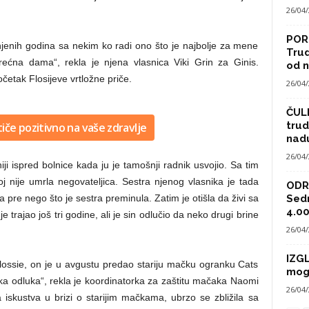
26/04
POR
jenih godina sa nekim ko radi ono što je najbolje za mene
Trud
rećna dama“, rekla je njena vlasnica Viki Grin za Ginis.
od n
etak Flosijeve vrtložne priče.
26/04
ČULI
trud
tiče pozitivno na vaše zdravlje
nad
26/04
iji ispred bolnice kada ju je tamošnji radnik usvojio. Sa tim
j nije umrla negovateljica. Sestra njenog vlasnika je tada
ODRA
a pre nego što je sestra preminula. Zatim je otišla da živi sa
Sed
4.00
trajao još tri godine, ali je sin odlučio da neko drugi brine
26/04
IZG
 Flossie, on je u avgustu predao stariju mačku ogranku Cats
mog
laka odluka“, rekla je koordinatorka za zaštitu mačaka Naomi
26/04
 iskustva u brizi o starijim mačkama, ubrzo se zbližila sa