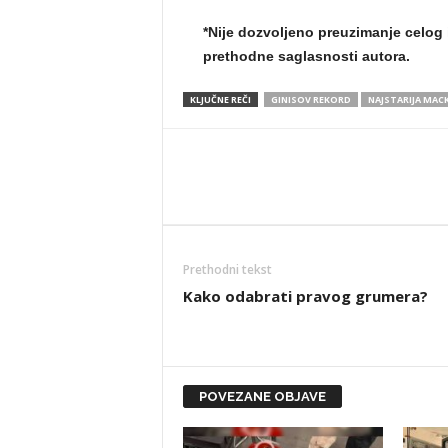
*Nije dozvoljeno preuzimanje celog 
prethodne saglasnosti autora.
KLJUČNE REČI
GINISOV REKORD
NAJSTARIJA MAC
Prethodni tekst
Kako odabrati pravog grumera?
POVEZANE OBJAVE