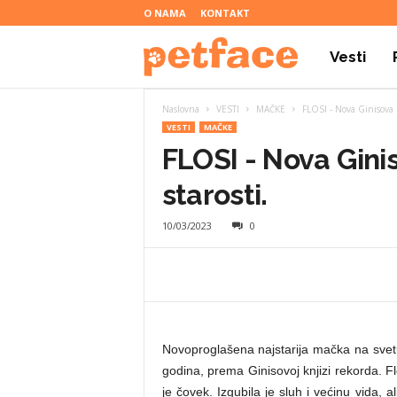
O NAMA
KONTAKT
Vesti
P
Naslovna
VESTI
MAČKE
FLOSI - Nova Ginisova r
e
VESTI
MAČKE
FLOSI - Nova Gini
t
starosti.
10/03/2023
0
f
a
Novoproglašena najstarija mačka na svet
c
godina, prema Ginisovoj knjizi rekorda. F
je čovek. Izgubila je sluh i većinu vida, a