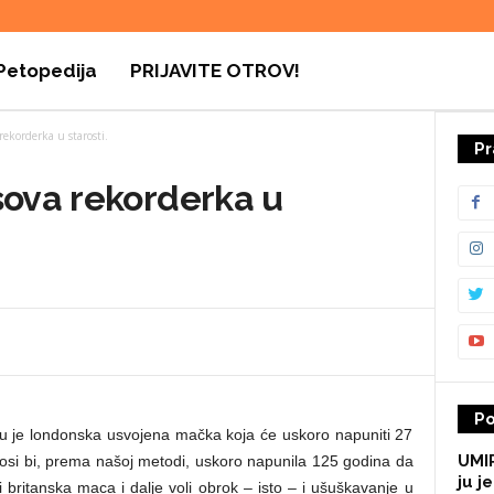
Petopedija
PRIJAVITE OTROV!
ekorderka u starosti.
Pr
sova rekorderka u
Po
u je londonska usvojena mačka koja će uskoro napuniti 27
UMIR
losi bi, prema našoj metodi, uskoro napunila 125 godina da
ju je
li britanska maca i dalje voli obrok – isto – i ušuškavanje u