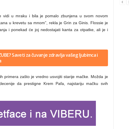
r ne vidi u mraku i bila je pomalo zbunjena u svom novom
ana u krevetu sa mnom”, rekla je Grin za Ginis. Flossie je
a i ponekad će joj nedostajati kanta za otpatke, ali je i
ZUBE? Saveti za čuvanje zdravlja vašeg ljubimca i
a
h primera zašto je vredno usvojiti starije mačke. Možda je
 decenije da prestigne Krem Pafa, najstariju mačku svih