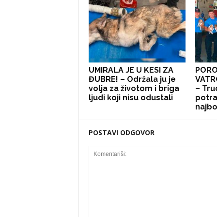
UMIRALA JE U KESI ZA
PORO
ĐUBRE! – Održala ju je
VATR
volja za životom i briga
– Tru
ljudi koji nisu odustali
potra
najbol
POSTAVI ODGOVOR