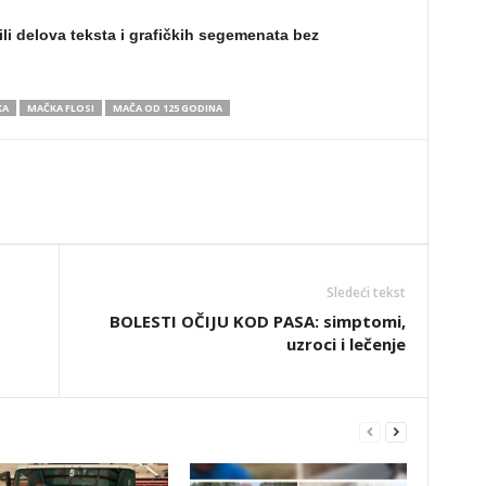
ili delova teksta i grafičkih segemenata bez
KA
MAČKA FLOSI
MAČA OD 125 GODINA
Sledeći tekst
BOLESTI OČIJU KOD PASA: simptomi,
uzroci i lečenje