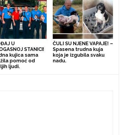
ĐAJ U
ČULI SU NJENE VAPAJE! –
OGASNOJ STANICI!
Spasena trudna kuja
dna kujica sama
koja je izgubila svaku
žila pomoć od
nadu.
jih ljudi.