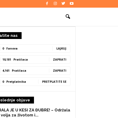
atite nas
0
Fanova
LAJKUJ
10,181
Pratilaca
ZAPRATI
4,161
Pratilaca
ZAPRATI
0
Pretplatnika
PRETPLATITE SE
slednje objave
ALA JE U KESI ZA ĐUBRE! – Održala
 volja za životom i...