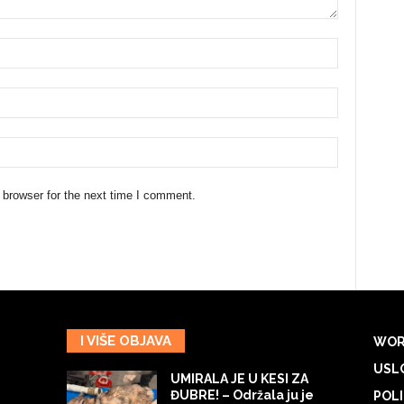
 browser for the next time I comment.
I VIŠE OBJAVA
WOR
USLO
UMIRALA JE U KESI ZA
ĐUBRE! – Održala ju je
POLI