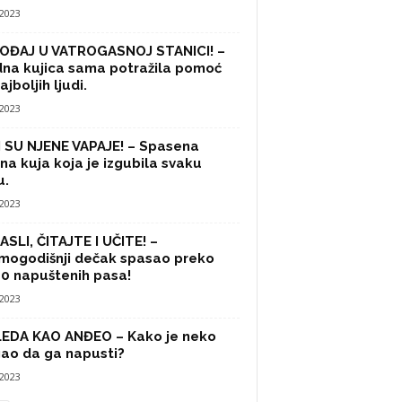
/2023
OĐAJ U VATROGASNOJ STANICI! –
na kujica sama potražila pomoć
ajboljih ljudi.
/2023
 SU NJENE VAPAJE! – Spasena
na kuja koja je izgubila svaku
u.
/2023
SLI, ČITAJTE I UČITE! –
mogodišnji dečak spasao preko
0 napuštenih pasa!
/2023
LEDA KAO ANĐEO – Kako je neko
ao da ga napusti?
/2023