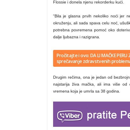
Flossie i donela njenu rekorderku kući.
“Bila je glasna prvih nekoliko noći je
okruženju, ali sada spava celu noć, ušušk
potrebna povremena pomoć oko doterivanj
dalje ljubazna i razigrana.
Pročitajte i ovo: DA LI MAČKE PERU 
sprečavanje zdravstvenih problem
Drugim rečima, ona je jedan od bezbrojni
najstarija živa mačka, ali ima više od
vremena koja je umrla sa 38 godina.