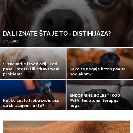
DA LI ZNATE ŠTA JE TO - DISTIHIJAZA?
24/03/2023
Suzne mrlje ispod očiju kod
pasa: Estetski ili zdravstveni
Kako se neguje krzno psa sa
problem?
podlakom?
ENDOKRINE BOLESTI KOD
Koliko često treba svom psu
PASA: Simptomi, terapija i
da skraćujem nokte?
nega