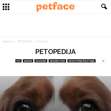
Naslovna
PETOPEDIJA
Stranica 2
PETOPEDIJA
PSI
MAČKE
GLODARI
AKVARISTIKA
EGZOTIČNE ŽIVOTINJE