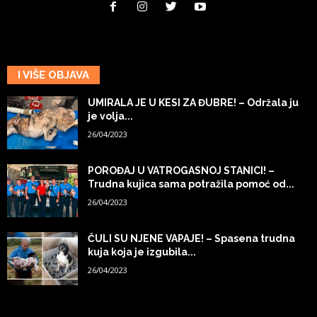
I VIŠE OBJAVA
UMIRALA JE U KESI ZA ĐUBRE! – Održala ju
je volja...
26/04/2023
POROĐAJ U VATROGASNOJ STANICI! –
Trudna kujica sama potražila pomoć od...
26/04/2023
ČULI SU NJENE VAPAJE! – Spasena trudna
kuja koja je izgubila...
26/04/2023