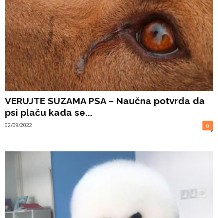
VERUJTE SUZAMA PSA – Naučna potvrda da
psi plaču kada se...
02/09/2022
0