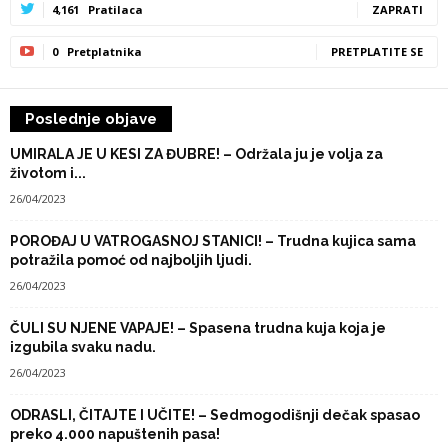
4,161
Pratilaca
ZAPRATI
0
Pretplatnika
PRETPLATITE SE
Poslednje objave
UMIRALA JE U KESI ZA ĐUBRE! – Održala ju je volja za
životom i...
26/04/2023
POROĐAJ U VATROGASNOJ STANICI! – Trudna kujica sama
potražila pomoć od najboljih ljudi.
26/04/2023
ČULI SU NJENE VAPAJE! – Spasena trudna kuja koja je
izgubila svaku nadu.
26/04/2023
ODRASLI, ČITAJTE I UČITE! – Sedmogodišnji dečak spasao
preko 4.000 napuštenih pasa!