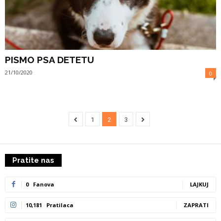
PISMO PSA DETETU
21/10/2020
0
1
2
3
Pratite nas
0
Fanova
LAJKUJ
10,181
Pratilaca
ZAPRATI