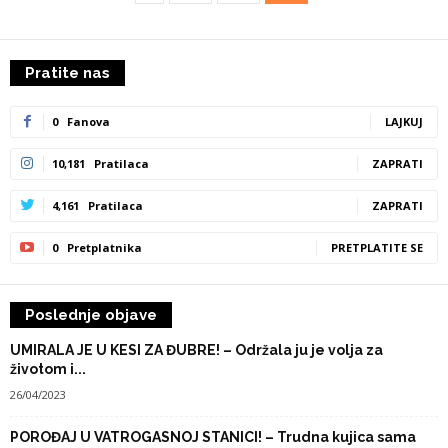
Pratite nas
0
Fanova
LAJKUJ
10,181
Pratilaca
ZAPRATI
4,161
Pratilaca
ZAPRATI
0
Pretplatnika
PRETPLATITE SE
Poslednje objave
UMIRALA JE U KESI ZA ĐUBRE! – Održala ju je volja za
životom i...
26/04/2023
POROĐAJ U VATROGASNOJ STANICI! – Trudna kujica sama