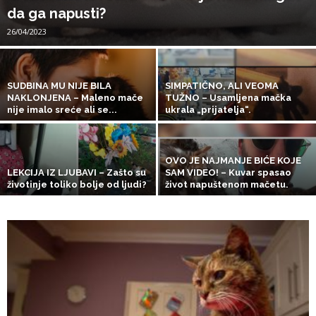
da ga napusti?
26/04/2023
SUDBINA MU NIJE BILA
SIMPATIČNO, ALI VEOMA
NAKLONJENA – Maleno mače
TUŽNO – Usamljena mačka
nije imalo sreće ali se...
ukrala „prijatelja“.
OVO JE NAJMANJE BIĆE KOJE
LEKCIJA IZ LJUBAVI – Zašto su
SAM VIDEO! – Kuvar spasao
životinje toliko bolje od ljudi?
život napuštenom mačetu.