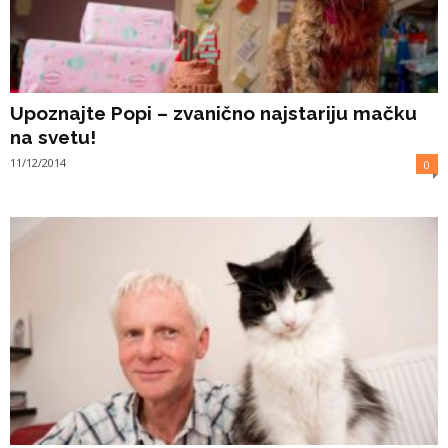
Upoznajte Popi – zvanično najstariju mačku
na svetu!
11/12/2014
0