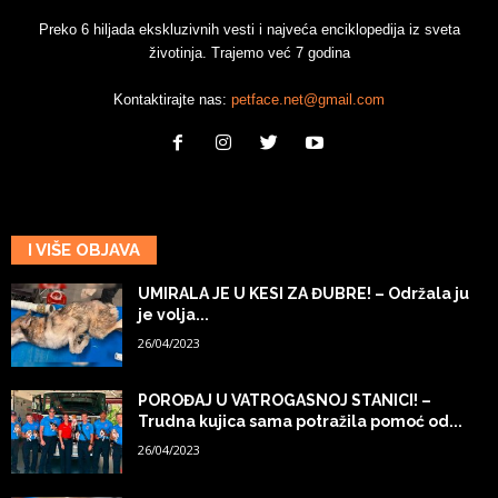
Preko 6 hiljada ekskluzivnih vesti i najveća enciklopedija iz sveta
životinja. Trajemo već 7 godina
Kontaktirajte nas:
petface.net@gmail.com
I VIŠE OBJAVA
UMIRALA JE U KESI ZA ĐUBRE! – Održala ju
je volja...
26/04/2023
POROĐAJ U VATROGASNOJ STANICI! –
Trudna kujica sama potražila pomoć od...
26/04/2023