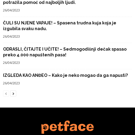
potražila pomoć od najboljih ljudi.
26/04/2023
ČULI SU NJENE VAPAJE! – Spasena trudna kuja koja je
izgubila svaku nadu.
26/04/2023
ODRASLI, ČITAJTE I UČITE! – Sedmogodišnji dečak spasao
preko 4.000 napuštenih pasa!
26/04/2023
IZGLEDA KAO ANĐEO – Kako je neko mogao da ga napusti?
26/04/2023