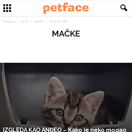
Naslovna
VESTI
MAČKE
Stranica 108
MAČKE
PSI
MAČKE
GLODARI
AKVARISTIKA
EGZOTE
PTICE
I JOŠ...
IZGLEDA KAO ANĐEO – Kako je neko mogao