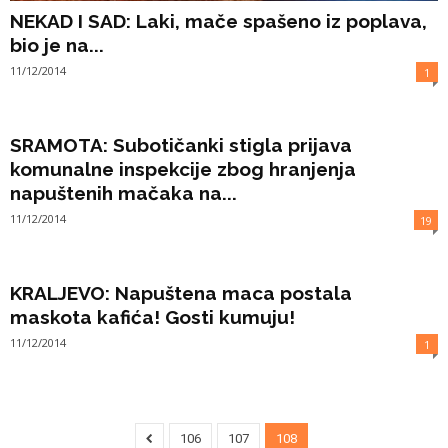
NEKAD I SAD: Laki, mače spašeno iz poplava,
bio je na...
11/12/2014
1
SRAMOTA: Subotičanki stigla prijava
komunalne inspekcije zbog hranjenja
napuštenih mačaka na...
11/12/2014
19
KRALJEVO: Napuštena maca postala
maskota kafića! Gosti kumuju!
11/12/2014
1
106
107
108