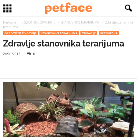
Naslovna
EGZOTIČNE ŽIVOTINJE
STANOVNICI TERARIJUMA
Zdravlje stanovnika
terarijuma
EGZOTIČNE ŽIVOTINJE
STANOVNICI TERARIJUMA
ZDRAVLJE
PETOPEDIJA
Zdravlje stanovnika terarijuma
24/01/2015
0