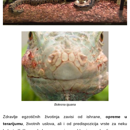
Bolesna iguana
Zdravlje egzotičnih životinja zavisi od ishrane,
opreme u
terarijumu
, životnih uslova, ali i od predispozicija vrste za neku