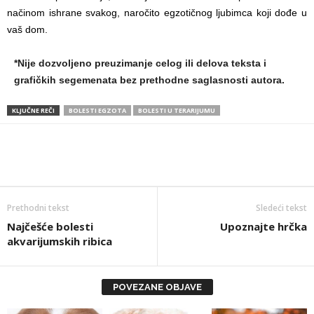
načinom ishrane svakog, naročito egzotičnog ljubimca koji dođe u
vaš dom.
*Nije dozvoljeno preuzimanje celog ili delova teksta i
grafičkih segemenata bez prethodne saglasnosti autora.
KLJUČNE REČI
BOLESTI EGZOTA
BOLESTI U TERARIJUMU
Prethodni tekst
Sledeći tekst
Najčešće bolesti
Upoznajte hrčka
akvarijumskih ribica
POVEZANE OBJAVE