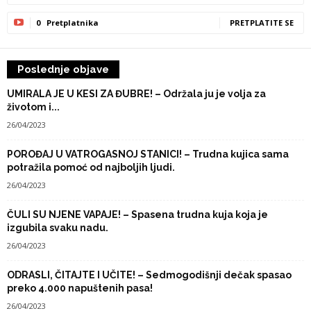
0
Pretplatnika
PRETPLATITE SE
Poslednje objave
UMIRALA JE U KESI ZA ĐUBRE! – Održala ju je volja za
životom i...
26/04/2023
POROĐAJ U VATROGASNOJ STANICI! – Trudna kujica sama
potražila pomoć od najboljih ljudi.
26/04/2023
ČULI SU NJENE VAPAJE! – Spasena trudna kuja koja je
izgubila svaku nadu.
26/04/2023
ODRASLI, ČITAJTE I UČITE! – Sedmogodišnji dečak spasao
preko 4.000 napuštenih pasa!
26/04/2023