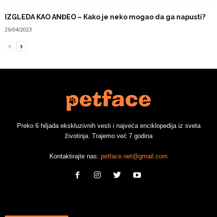
IZGLEDA KAO ANĐEO – Kako je neko mogao da ga napusti?
26/04/2023
Preko 6 hiljada ekskluzivnih vesti i najveća enciklopedija iz sveta
životinja. Trajemo već 7 godina
Kontaktirajte nas:
petface.net@gmail.com