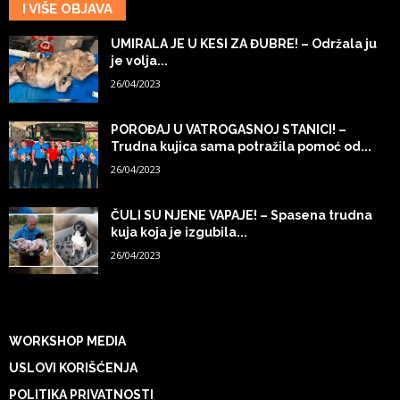
I VIŠE OBJAVA
UMIRALA JE U KESI ZA ĐUBRE! – Održala ju
je volja...
26/04/2023
POROĐAJ U VATROGASNOJ STANICI! –
Trudna kujica sama potražila pomoć od...
26/04/2023
ČULI SU NJENE VAPAJE! – Spasena trudna
kuja koja je izgubila...
26/04/2023
WORKSHOP MEDIA
USLOVI KORIŠĆENJA
POLITIKA PRIVATNOSTI