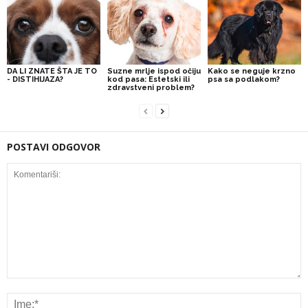
DA LI ZNATE ŠTA JE TO
Suzne mrlje ispod očiju
Kako se neguje krzno
- DISTIHIJAZA?
kod pasa: Estetski ili
psa sa podlakom?
zdravstveni problem?
POSTAVI ODGOVOR