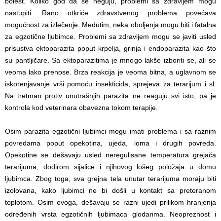
bolest. Koliko god da se neguju, problemi sa zdravljem mogu
nastupiti. Rano otkriće zdravstvenog problema povećava
mogućnost za izlečenje. Međutim, neka oboljenja mogu biti i fatalna
za egzotične ljubimce. Problemi sa zdravljem mogu se javiti usled
prisustva ektoparazita poput krpelja, grinja i endoparazita kao što
su pantljičare. Sa ektoparazitima je mnogo lakše izboriti se, ali se
veoma lako prenose. Brza reakcija je veoma bitna, a uglavnom se
iskorenjavanje vrši pomoću insekticida, sprejeva za terarijum i sl.
Na tretman protiv unutrašnjih parazita ne reaguju svi isto, pa je
kontrola kod veterinara obavezna tokom terapije.
Osim parazita egzotični ljubimci mogu imati problema i sa raznim
povredama poput opekotina, ujeda, loma i drugih povreda.
Opekotine se dešavaju usled neregulisane temperatura grejača
terarijuma, dodirom sijalice i njihovog lošeg položaja u domu
ljubimca. Zbog toga, sva grejna tela unutar terarijuma moraju biti
izolovana, kako ljubimci ne bi došli u kontakt sa preteranom
toplotom. Osim ovoga, dešavaju se razni ujedi prilikom hranjenja
određenih vrsta egzotičnih ljubimaca glodarima. Neopreznost i