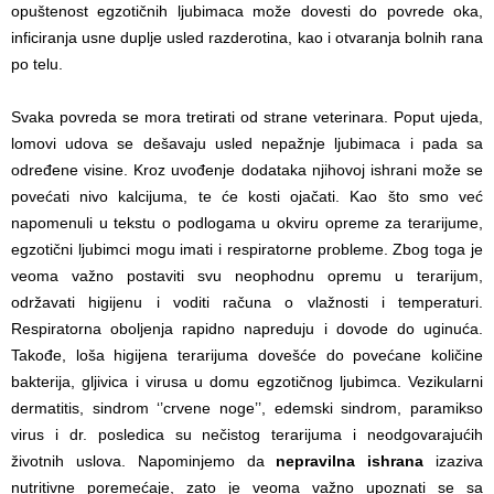
opuštenost egzotičnih ljubimaca može dovesti do povrede oka,
inficiranja usne duplje usled razderotina, kao i otvaranja bolnih rana
po telu.
Svaka povreda se mora tretirati od strane veterinara. Poput ujeda,
lomovi udova se dešavaju usled nepažnje ljubimaca i pada sa
određene visine. Kroz uvođenje dodataka njihovoj ishrani može se
povećati nivo kalcijuma, te će kosti ojačati. Kao što smo već
napomenuli u tekstu o podlogama u okviru opreme za terarijume,
egzotični ljubimci mogu imati i respiratorne probleme. Zbog toga je
veoma važno postaviti svu neophodnu opremu u terarijum,
održavati higijenu i voditi računa o vlažnosti i temperaturi.
Respiratorna oboljenja rapidno napreduju i dovode do uginuća.
Takođe, loša higijena terarijuma dovešće do povećane količine
bakterija, gljivica i virusa u domu egzotičnog ljubimca. Vezikularni
dermatitis, sindrom ‘’crvene noge’’, edemski sindrom, paramikso
virus i dr. posledica su nečistog terarijuma i neodgovarajućih
životnih uslova. Napominjemo da
nepravilna ishrana
izaziva
nutritivne poremećaje, zato je veoma važno upoznati se sa