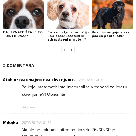
DA LI ZNATE ŠTA JE TO
Suzne mrlje ispod očiju
Kako se neguje krzno
- DISTIHIJAZA?
kod pasa: Estetski ili
psa sa podlakom?
zdravstveni problem?
2 KOMENTARA
Staklorezac majstor za akvarijume.
20/02/2019 At 01:21
Po kojoj matematici ste izracunali te vrednosti za litrazu
akvarijuma?! Objasnite
Odgovori
Milojko
20/02/2019 At 01:34
Ala ste se nalupali , sttrasno! kazete 76x30x30 je