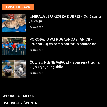
I VIŠE OBJAVA
UMIRALA JE U KESI ZA ĐUBRE! – Održala ju
je volja...
26/04/2023
POROĐAJ U VATROGASNOJ STANICI! –
Trudna kujica sama potražila pomoć od...
26/04/2023
ČULI SU NJENE VAPAJE! – Spasena trudna
kuja koja je izgubila...
26/04/2023
WORKSHOP MEDIA
USLOVI KORIŠĆENJA