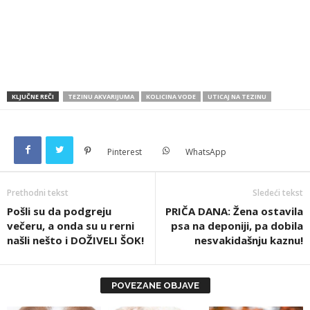
KLJUČNE REČI
TEZINU AKVARIJUMA
KOLICINA VODE
UTICAJ NA TEZINU
Pinterest
WhatsApp
Prethodni tekst
Sledeći tekst
Pošli su da podgreju
PRIČA DANA: Žena ostavila
večeru, a onda su u rerni
psa na deponiji, pa dobila
našli nešto i DOŽIVELI ŠOK!
nesvakidašnju kaznu!
POVEZANE OBJAVE