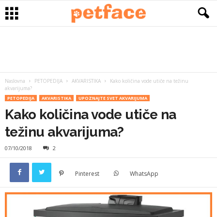
Naslovna
PETOPEDIJA
AKVARISTIKA
Kako količina vode utiče na težinu
akvarijuma?
PETOPEDIJA
AKVARISTIKA
UPOZNAJTE SVET AKVARIJUMA
Kako količina vode utiče na
težinu akvarijuma?
07/10/2018
2
Pinterest
WhatsApp