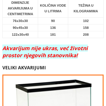
DIMENZIJE
KOLIČINA VODE
TEŽINA U
AKVARIJUMA U
U LITRIMA
KILOGRAMIMA
CENTIMETRIMA
76x30x30
90
102
90x45x30
136
158
122x30x40
181
208
Akvarijum nije ukras, već životni
prostor njegovih stanovnika!
VELIKI AKVARIJUMI