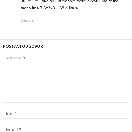
90L!!!!!!!!!!! ako su unutrasnje mere akvarijuma tolike
tacno ima 7.6x3x3 = 68.4 litara..
Odgovori
POSTAVI ODGOVOR