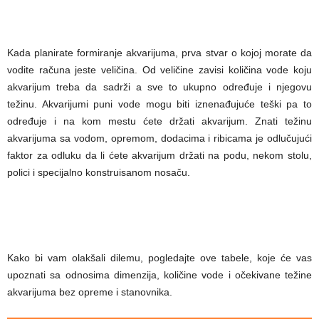
Kada planirate formiranje akvarijuma, prva stvar o kojoj morate da
vodite računa jeste veličina. Od veličine zavisi količina vode koju
akvarijum treba da sadrži a sve to ukupno određuje i njegovu
težinu. Akvarijumi puni vode mogu biti iznenađujuće teški pa to
određuje i na kom mestu ćete držati akvarijum. Znati težinu
akvarijuma sa vodom, opremom, dodacima i ribicama je odlučujući
faktor za odluku da li ćete akvarijum držati na podu, nekom stolu,
polici i specijalno konstruisanom nosaču.
Kako bi vam olakšali dilemu, pogledajte ove tabele, koje će vas
upoznati sa odnosima dimenzija, količine vode i očekivane težine
akvarijuma bez opreme i stanovnika.