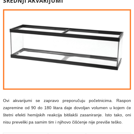
SREDNJI AKVARIJUMI
Ovi akvarijumi se zapravo preporučuju početnicima. Raspon
zapremine od 90 do 180 litara daje dovoljan volumen u kojem će
štetni efekti hemijskih reakcija bitilakši zasaniranje. Isto tako, oni
nisu preveliki pa samim tim i njihovo čišćenje nije previše teško.