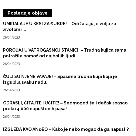
Poslednje objave
UMIRALA JE U KESI ZA ĐUBRE! – Održala ju je volja za
životom i...
26/04/2023
POROĐAJ U VATROGASNOJ STANICI! – Trudna kujica sama
potražila pomoć od najboljih ljudi.
26/04/2023
ČULI SU NJENE VAPAJE! – Spasena trudna kuja koja je
izgubila svaku nadu.
26/04/2023
ODRASLI, ČITAJTE I UČITE! – Sedmogodišnji dečak spasao
preko 4.000 napuštenih pasa!
26/04/2023
IZGLEDA KAO ANĐEO – Kako je neko mogao da ga napusti?