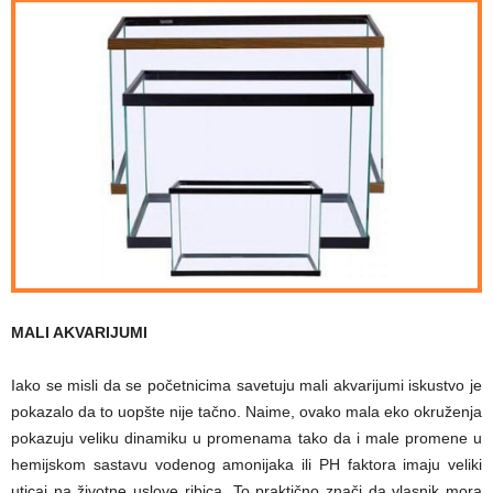
MALI AKVARIJUMI
Iako se misli da se početnicima savetuju mali akvarijumi iskustvo je
pokazalo da to uopšte nije tačno. Naime, ovako mala eko okruženja
pokazuju veliku dinamiku u promenama tako da i male promene u
hemijskom sastavu vodenog amonijaka ili PH faktora imaju veliki
uticaj na životne uslove ribica. To praktično znači da vlasnik mora