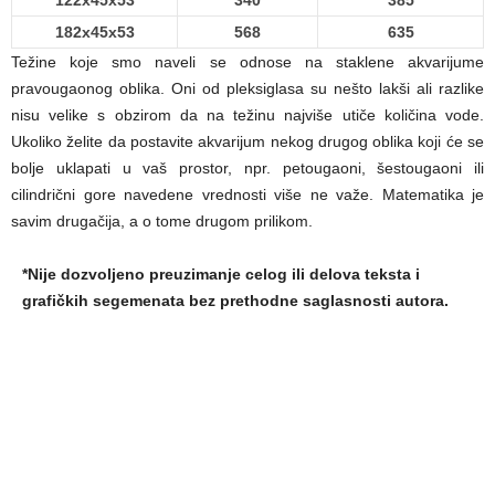
182x45x53
568
635
Težine koje smo naveli se odnose na staklene akvarijume
pravougaonog oblika. Oni od pleksiglasa su nešto lakši ali razlike
nisu velike s obzirom da na težinu najviše utiče količina vode.
Ukoliko želite da postavite akvarijum nekog drugog oblika koji će se
bolje uklapati u vaš prostor, npr. petougaoni, šestougaoni ili
cilindrični gore navedene vrednosti više ne važe. Matematika je
savim drugačija, a o tome drugom prilikom.
*Nije dozvoljeno preuzimanje celog ili delova teksta i
grafičkih segemenata bez prethodne saglasnosti autora.