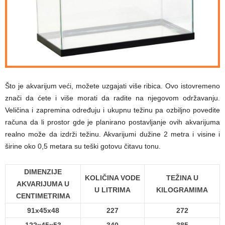
Što je akvarijum veći, možete uzgajati više ribica. Ovo istovremeno
znači da ćete i više morati da radite na njegovom održavanju.
Veličina i zapremina određuju i ukupnu težinu pa ozbiljno povedite
računa da li prostor gde je planirano postavljanje ovih akvarijuma
realno može da izdrži težinu. Akvarijumi dužine 2 metra i visine i
širine oko 0,5 metara su teški gotovu čitavu tonu.
DIMENZIJE
KOLIČINA VODE
TEŽINA U
AKVARIJUMA U
U LITRIMA
KILOGRAMIMA
CENTIMETRIMA
91x45x48
227
272
122x45x53
340
385