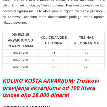
biti prilično vešt u obezbeđivanju optimalnih uslova u akvarijumu što
početnici sigurno nisu. Ovi akvarijumi su zgodni za manje prostore i
ne zahtevaju posebne mere obezbeđenja podloge, mada opreza
nikada dovoljno.
DIMENZIJE
KOLIČINA VODE
TEŽINA U
AKVARIJUMA U
U LITRIMA
KILOGRAMIMA
CENTIMETRIMA
30x15x20
11
12
40x20x25
22
28
60x30x30
69
170
KOLIKO KOŠTA AKVARIJUM: Troškovi
pravljenja akvarijuma od 100 litara
iznose oko 28.000 dinara!