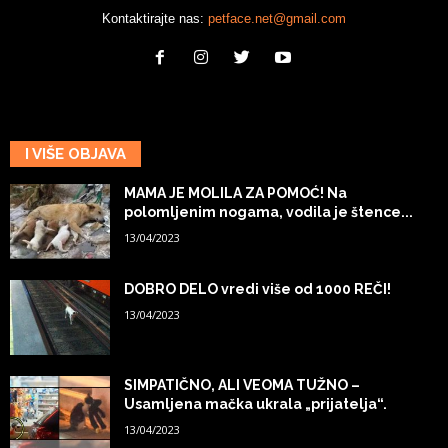
Kontaktirajte nas:
petface.net@gmail.com
I VIŠE OBJAVA
MAMA JE MOLILA ZA POMOĆ! Na
polomljenim nogama, vodila je štence...
13/04/2023
DOBRO DELO vredi više od 1000 REČI!
13/04/2023
SIMPATIČNO, ALI VEOMA TUŽNO –
Usamljena mačka ukrala „prijatelja“.
13/04/2023