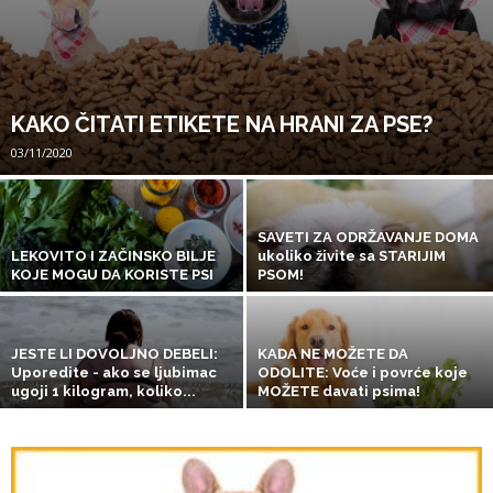
KAKO ČITATI ETIKETE NA HRANI ZA PSE?
03/11/2020
SAVETI ZA ODRŽAVANJE DOMA
LEKOVITO I ZAČINSKO BILJE
ukoliko živite sa STARIJIM
KOJE MOGU DA KORISTE PSI
PSOM!
JESTE LI DOVOLJNO DEBELI:
KADA NE MOŽETE DA
Uporedite - ako se ljubimac
ODOLITE: Voće i povrće koje
ugoji 1 kilogram, koliko...
MOŽETE davati psima!