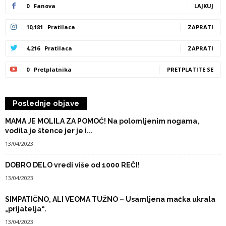
0
Fanova
LAJKUJ
10,181
Pratilaca
ZAPRATI
4,216
Pratilaca
ZAPRATI
0
Pretplatnika
PRETPLATITE SE
Poslednje objave
MAMA JE MOLILA ZA POMOĆ! Na polomljenim nogama,
vodila je štence jer je i...
13/04/2023
DOBRO DELO vredi više od 1000 REČI!
13/04/2023
SIMPATIČNO, ALI VEOMA TUŽNO – Usamljena mačka ukrala
„prijatelja“.
13/04/2023