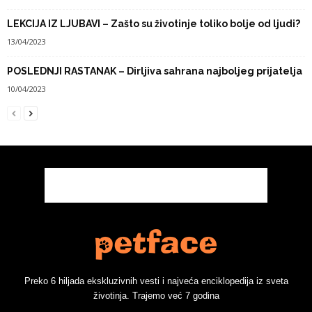
LEKCIJA IZ LJUBAVI – Zašto su životinje toliko bolje od ljudi?
13/04/2023
POSLEDNJI RASTANAK – Dirljiva sahrana najboljeg prijatelja
10/04/2023
Preko 6 hiljada ekskluzivnih vesti i najveća enciklopedija iz sveta
životinja. Trajemo već 7 godina