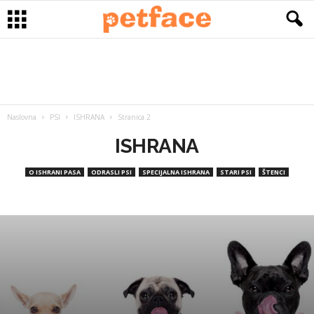
Naslovna
PSI
ISHRANA
Stranica 2
ISHRANA
O ISHRANI PASA
ODRASLI PSI
SPECIJALNA ISHRANA
STARI PSI
ŠTENCI