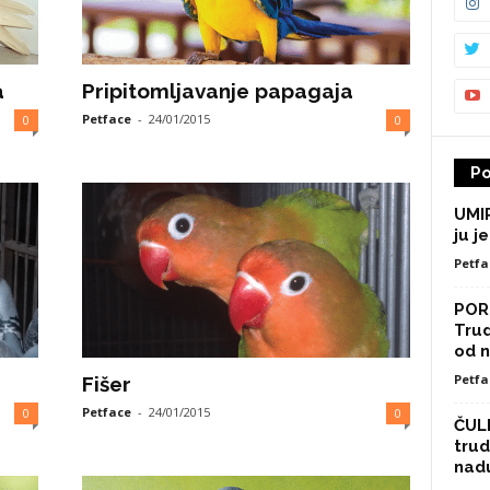
a
Pripitomljavanje papagaja
Petface
-
24/01/2015
0
0
Po
UMIR
ju je
Petfa
POR
Trud
od n
Petfa
Fišer
Petface
-
24/01/2015
0
0
ČULI
trud
nad