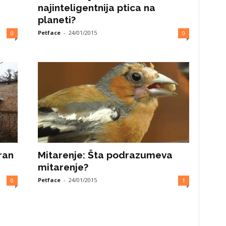
najinteligentnija ptica na
planeti?
Petface
-
24/01/2015
0
0
ran
Mitarenje: Šta podrazumeva
mitarenje?
Petface
-
24/01/2015
0
1