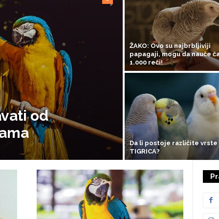
ŽAKO: Ovo su najbrbljiviji
papagaji, mogu da nauče č
1.000 reči!
vati od
rama
Da li postoje različite vrste
TIGRICA?
Pr