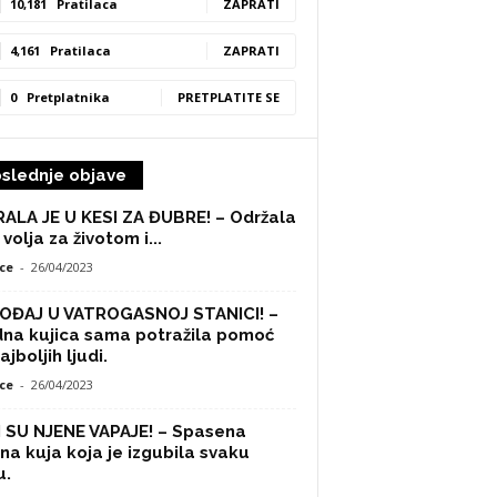
10,181
Pratilaca
ZAPRATI
4,161
Pratilaca
ZAPRATI
0
Pretplatnika
PRETPLATITE SE
slednje objave
ALA JE U KESI ZA ĐUBRE! – Održala
 volja za životom i...
ce
-
26/04/2023
OĐAJ U VATROGASNOJ STANICI! –
na kujica sama potražila pomoć
ajboljih ljudi.
ce
-
26/04/2023
 SU NJENE VAPAJE! – Spasena
na kuja koja je izgubila svaku
u.