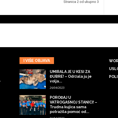
Stranica 2 od ukupno 3
I VIŠE OBJAVA
WOR
USLO
UMIRALA JE U KESI ZA
ĐUBRE! – Održala ju je
POLI
volja...
7
26/04/2023
POROĐAJ U
VATROGASNOJ STANICI! –
Trudna kujica sama
potražila pomoć od...