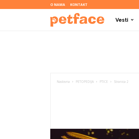
O NAMA
KONTAKT
Vesti
P
e
t
Naslovna
PETOPEDIJA
PTICE
Stranica 2
f
a
c