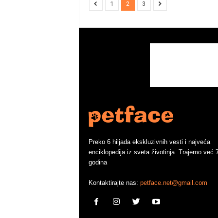
1
2
3
Preko 6 hiljada ekskluzivnih vesti i najveća
enciklopedija iz sveta životinja. Trajemo već 
godina
Kontaktirajte nas:
petface.net@gmail.com