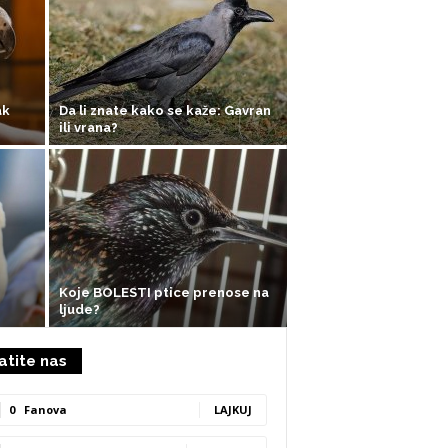
ak
Da li znate kako se kaže: Gavran
ili vrana?
Koje BOLESTI ptice prenose na
ljude?
atite nas
0
Fanova
LAJKUJ