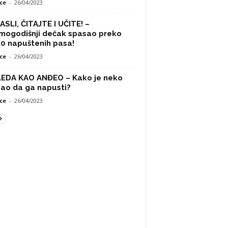
ce
-
26/04/2023
SLI, ČITAJTE I UČITE! –
mogodišnji dečak spasao preko
0 napuštenih pasa!
ce
-
26/04/2023
LEDA KAO ANĐEO – Kako je neko
ao da ga napusti?
ce
-
26/04/2023