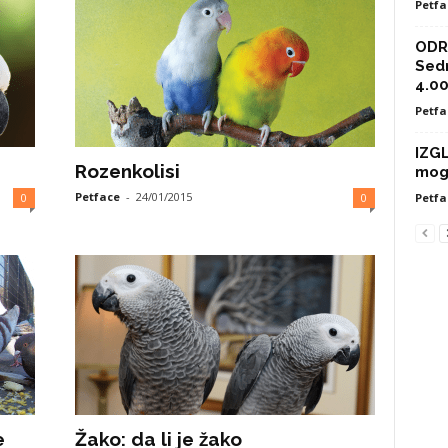
Petfa
ODRA
Sed
4.00
Petfa
IZG
Rozenkolisi
mog
Petface
-
24/01/2015
0
0
Petfa
e
Žako: da li je žako