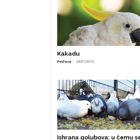
Kakadu
Petface
-
24/01/2015
Ishrana golubova: u čemu s